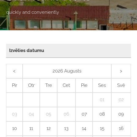
quickly and conveniently
Izvēlies datumu
<
2026 Augusts
>
Pir
Otr
Tre
Cet
Pie
Ses
Svē
01
02
03
04
05
06
07
08
09
10
11
12
13
14
15
16