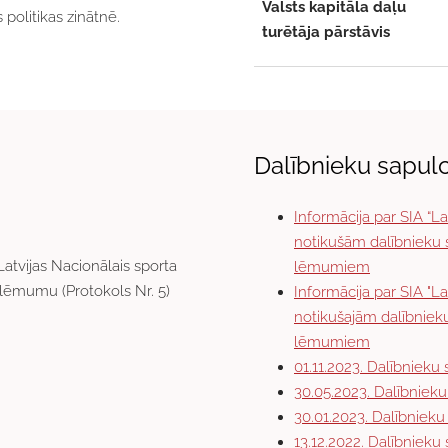
Valsts kapitāla daļu
politikas zinātnē.
turētāja pārstāvis
Dalībnieku sapulc
Informācija par SIA “La
notikušām dalībnieku
Latvijas Nacionālais sporta
lēmumiem
 lēmumu (Protokols Nr. 5)
Informācija par SIA "La
notikušajām dalībniek
lēmumiem
01.11.2023. Dalībnieku 
30.05.2023. Dalībnieku
30.01.2023. Dalībnieku 
13.12.2022. Dalībnieku 