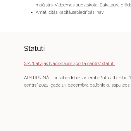
maģistrs, Vidzemes augstskola, Bakalaura grāds 
Amati citās kapitālsabiedrībās: n
av.
Statūti
SIA "Latvijas Nacionālais sporta centrs" statūti.
APSTIPRINĀTI ar sabiedrības ar ierobežotu atbildību “
centrs” 2022. gada 14. decembra dalībnieku sapulces