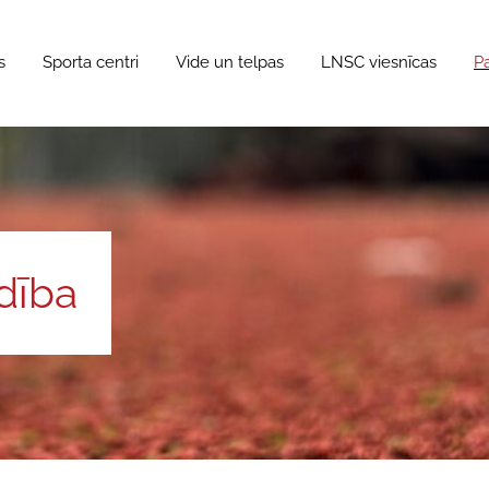
s
Sporta centri
Vide un telpas
LNSC viesnīcas
P
dība