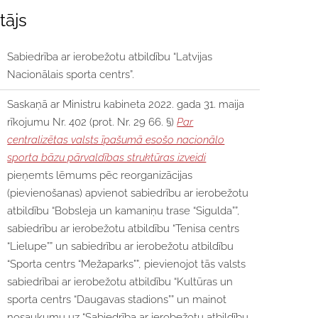
tājs
Sabiedrība ar ierobežotu atbildību “Latvijas
Nacionālais sporta centrs”.
Saskaņā ar Ministru kabineta 2022. gada 31. maija
rīkojumu Nr. 402 (prot. Nr. 29 66. §)
Par
centralizētas valsts īpašumā esošo nacionālo
sporta bāzu pārvaldības struktūras izveidi
pieņemts lēmums pēc reorganizācijas
(pievienošanas) apvienot sabiedrību ar ierobežotu
atbildību “Bobsleja un kamaniņu trase “Sigulda””,
sabiedrību ar ierobežotu atbildību “Tenisa centrs
“Lielupe”” un sabiedrību ar ierobežotu atbildību
“Sporta centrs “Mežaparks””, pievienojot tās valsts
sabiedrībai ar ierobežotu atbildību “Kultūras un
sporta centrs “Daugavas stadions”” un mainot
nosaukumu uz “Sabiedrība ar ierobežotu atbildību