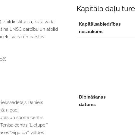
Kapitāla daļu turē
 izpildinstitūcija, kura vada
Kapitālsabiedrības
ošina LNSC darbību un atbild
nosaukums
ocekļi vada un pārstāv
ēdē)
Dibināšanas
priekšsēdētājs Daniēls
datums
š: 5 gadi.
tūras un sporta centrs
Tenisa centrs “Lielupe””
ases “Sigulda”” valdes