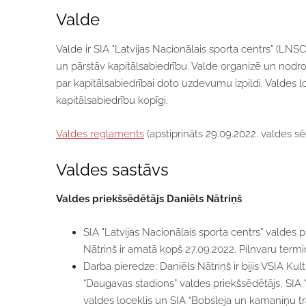
Valde
Valde ir SIA "Latvijas Nacionālais sporta centrs" (LNSC)
un pārstāv kapitālsabiedrību. Valde organizē un nodr
par kapitālsabiedrībai doto uzdevumu izpildi. Valdes l
kapitālsabiedrību kopīgi.
Valdes reglaments
(apstiprināts 29.09.2022. valdes s
Valdes sastāvs
Valdes priekšsēdētājs Daniēls Nātriņš
SIA "Latvijas Nacionālais sporta centrs” valdes 
Nātriņš ir amatā kopš 27.09.2022. Pilnvaru termiņ
Darba pieredze: Daniēls Nātriņš ir bijis VSIA Kul
“Daugavas stadions” valdes priekšsēdētājs, SIA “
valdes loceklis un SIA “Bobsleja un kamaniņu tr