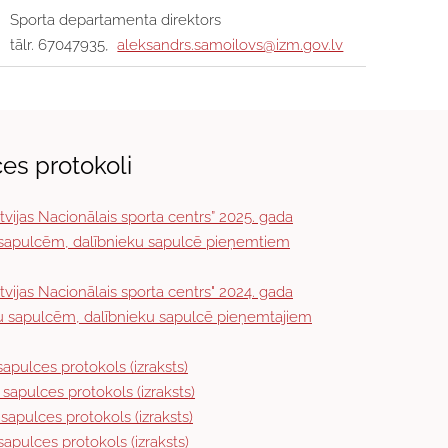
Sporta departamenta direktors
tālr. 67047935,
aleksandrs.samoilovs@izm.gov.lv
es protokoli
tvijas Nacionālais sporta centrs” 2025. gada
 sapulcēm, dalībnieku sapulcē pieņemtiem
tvijas Nacionālais sporta centrs" 2024. gada
u sapulcēm, dalībnieku sapulcē pieņemtajiem
sapulces protokols (izraksts)
 sapulces protokols (izraksts)
sapulces protokols (izraksts)
sapulces protokols (izraksts)