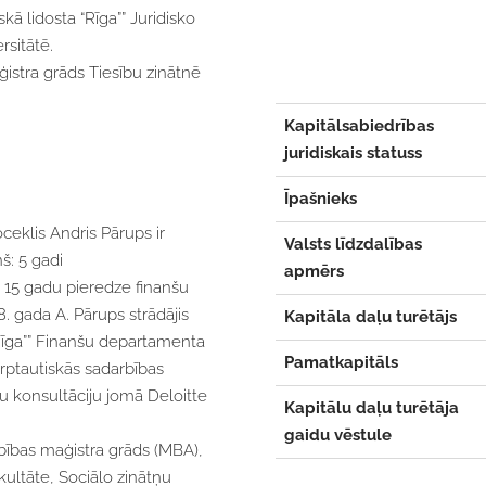
kā lidosta “Rīga”” Juridisko
rsitātē.
aģistra grāds Tiesību zinātnē
Kapitālsabiedrības
juridiskais statuss
Īpašnieks
oceklis Andris Pārups ir
Valsts līdzdalības
š: 5 gadi
apmērs
 15 gadu pieredze finanšu
. gada A. Pārups strādājis
Kapitāla daļu turētājs
 “Rīga”” Finanšu departamenta
Pamatkapitāls
arptautiskās sadarbības
šu konsultāciju jomā Deloitte
Kapitālu daļu turētāja
gaidu vēstule
bības maģistra grāds (MBA),
kultāte, Sociālo zinātņu