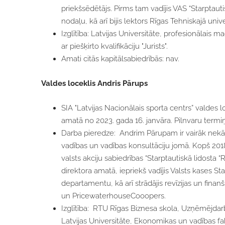
priekšsēdētājs. Pirms tam vadījis VAS “Starptautis
nodaļu, kā arī bijis lektors Rīgas Tehniskajā unive
Izglītība: Latvijas Universitāte, profesionālais m
ar piešķirto kvalifikāciju "Jurists".
Amati citās kapitālsabiedrībās: nav.
Valdes loceklis Andris Pārups
SIA "Latvijas Nacionālais sporta centrs” valdes l
amatā no 2023. gada 16. janvāra. Pilnvaru termiņ
Darba pieredze:
Andrim Pārupam ir vairāk nekā
vadības un vadības konsultāciju jomā. Kopš 2018
valsts akciju sabiedrības “Starptautiskā lidosta
direktora amatā, iepriekš vadījis Valsts kases St
departamentu, kā arī strādājis revīzijas un finan
un
PricewaterhouseCooopers
.
Izglītība: RTU Rīgas Biznesa skola, Uzņēmējdar
Latvijas Universitāte, Ekonomikas un vadības fa