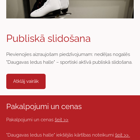
Publiskā slidošana
Pievienojies aizraujošam piedzīvojumam: nedēļas nogalēs
"Daugavas ledus halle" – sportiski aktīvā publiskā slidošana.
Atklāj vairāk
Pakalpojumi un cenas
Pakalpojumi un cenas
šeit >>
"Daugavas ledus halle" iekšējās kārtības noteikumi
šeit >>