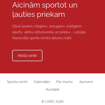
Aicinām sportot un
ļauties priekam
Dāvā saviem mīļajiem, draugiem, kolēģiem
sportu, aktīvu dzīvesveidu un prieku – Latvijas
Nacionālā sporta centra dāvanu karti.
​Atklāj vairāk​
Sporta centri
Kalendārs
Par mums
Jaunumi
Kontakti
© LNSC 2026