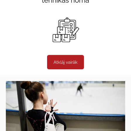
tehnikas noma
Atklāj vairāk