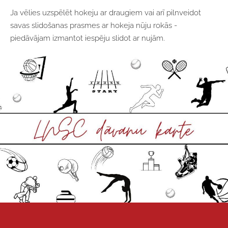
Ja vēlies uzspēlēt hokeju ar draugiem vai arī pilnveidot
savas slidošanas prasmes ar hokeja nūju rokās -
piedāvājam izmantot iespēju slidot ar nujām.