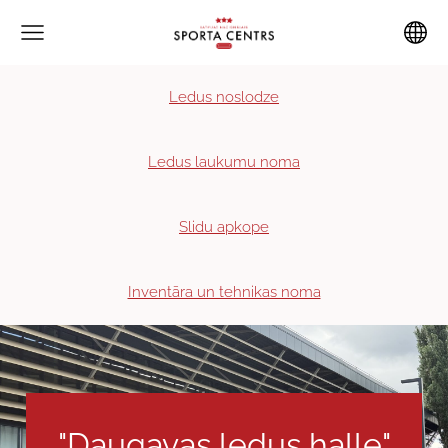
Ledus noslodze
Ledus laukumu noma
Slidu apkope
Inventāra un tehnikas noma
"Daugavas ledus halle"