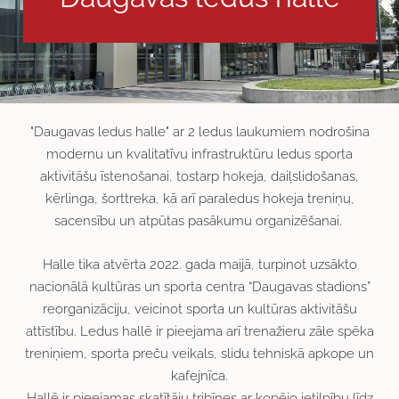
"Daugavas ledus halle" ar 2 ledus laukumiem nodrošina
modernu un kvalitatīvu infrastruktūru ledus sporta
aktivitāšu īstenošanai, tostarp hokeja, daiļslidošanas,
kērlinga, šorttreka, kā arī paraledus hokeja treniņu,
sacensību un atpūtas pasākumu organizēšanai.
Halle tika atvērta 2022. gada maijā, turpinot uzsākto
nacionālā kultūras un sporta centra “Daugavas stadions”
reorganizāciju, veicinot sporta un kultūras aktivitāšu
attīstību. Ledus hallē ir pieejama arī trenažieru zāle spēka
treniņiem, sporta preču veikals, slidu tehniskā apkope un
kafejnīca.
Hallē ir pieejamas skatītāju tribīnes ar kopējo ietilpību līdz