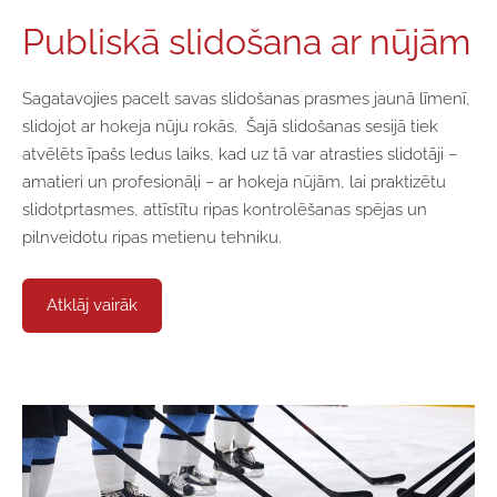
Publiskā slidošana ar nūjām
Sagatavojies pacelt savas slidošanas prasmes jaunā līmenī,
slidojot ar hokeja nūju rokās. Šajā slidošanas sesijā tiek
atvēlēts īpašs ledus laiks, kad uz tā var atrasties slidotāji –
amatieri un profesionāļi – ar hokeja nūjām, lai praktizētu
slidotprtasmes, attīstītu ripas kontrolēšanas spējas un
pilnveidotu ripas metienu tehniku.
Atklāj vairāk