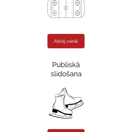
Atklāj vairāk
Publiskā
slidošana