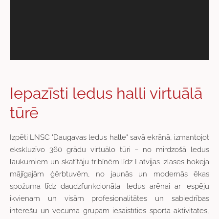
Iepazīsti ledus halli virtuālā
tūrē
Izpēti LNSC "Daugavas ledus halle" savā ekrānā, izmantojot
ekskluzīvo 360 grādu virtuālo tūri – no mirdzošā ledus
laukumiem un skatītāju tribīnēm līdz Latvijas izlases hokeja
mājīgajām ģērbtuvēm, no jaunās un modernās ēkas
spožuma līdz daudzfunkcionālai ledus arēnai ar iespēju
ikvienam un visām profesionalitātes un sabiedrības
interešu un vecuma grupām iesaistīties sporta aktivitātēs,