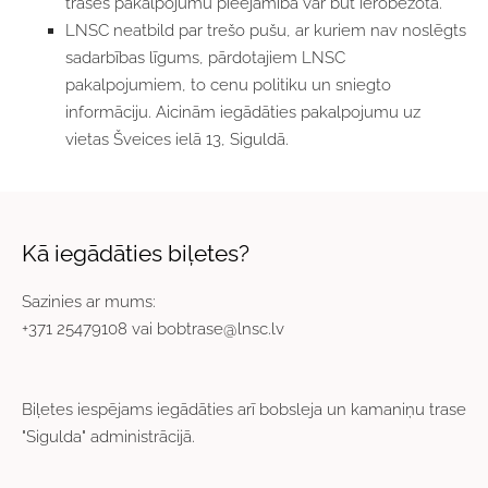
trases pakalpojumu pieejamība var būt ierobežota.
LNSC neatbild par trešo pušu, ar kuriem nav noslēgts
sadarbības līgums, pārdotajiem LNSC
pakalpojumiem, to cenu politiku un sniegto
informāciju. Aicinām iegādāties pakalpojumu uz
vietas Šveices ielā 13, Siguldā.
Kā iegādāties biļetes?
Sazinies ar mums:
+371 25479108 vai
bobtrase@lnsc.lv
Biļetes iespējams iegādāties arī bobsleja un kamaniņu trase
"Sigulda" administrācijā.