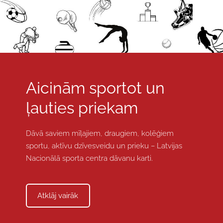
Aicinām sportot un
ļauties priekam
Dāvā saviem mīļajiem, draugiem, kolēģiem
sportu, aktīvu dzīvesveidu un prieku – Latvijas
Nacionālā sporta centra dāvanu karti.
​Atklāj vairāk​