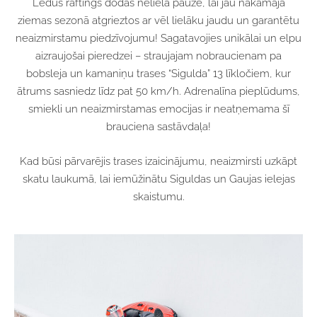
Ledus raftings dodas nelielā pauzē, lai jau nākamajā
ziemas sezonā atgrieztos ar vēl lielāku jaudu un garantētu
neaizmirstamu piedzīvojumu! Sagatavojies unikālai un elpu
aizraujošai pieredzei – straujajam nobraucienam pa
bobsleja un kamaniņu trases “Sigulda” 13 līkločiem, kur
ātrums sasniedz līdz pat 50 km/h. Adrenalīna pieplūdums,
smiekli un neaizmirstamas emocijas ir neatņemama šī
brauciena sastāvdaļa!
Kad būsi pārvarējis trases izaicinājumu, neaizmirsti uzkāpt
skatu laukumā, lai iemūžinātu Siguldas un Gaujas ielejas
skaistumu.