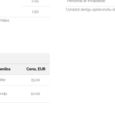
2.25
Personai ar invaliditāti*
*Uzrādot derīgu apliecinošu 
1.50
mējas.
enība
Cena, EUR
pēle
15.00
unda
10.00