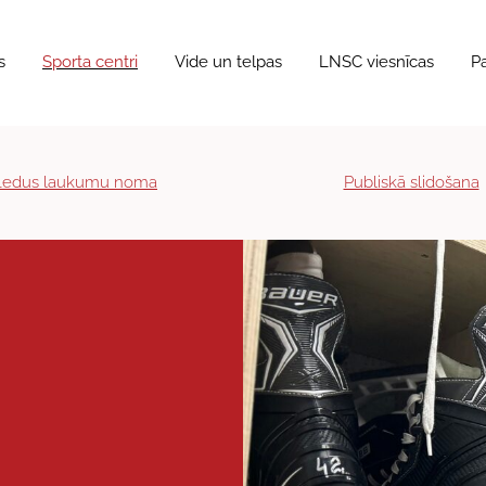
s
Sporta centri
Vide un telpas
LNSC viesnīcas
P
Ledus laukumu noma
Publiskā slidošana