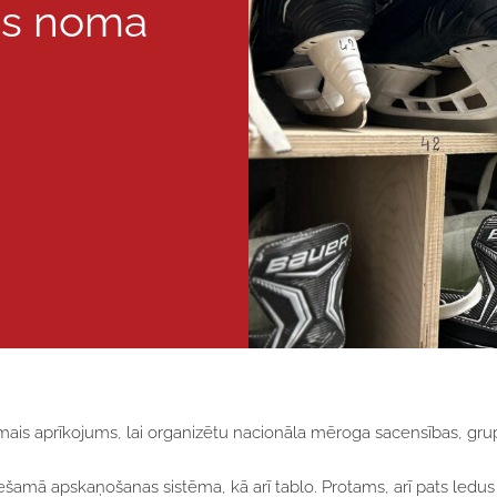
as noma
ais aprīkojums, lai organizētu nacionāla mēroga sacensības, grup
mā apskaņošanas sistēma, kā arī tablo. Protams, arī pats ledus tie