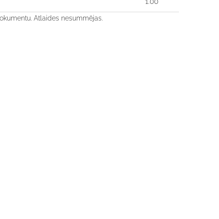
1.00
dokumentu. Atlaides nesummējas.