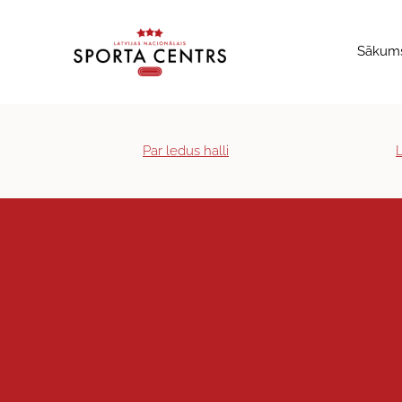
Sākum
Par ledus halli