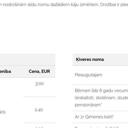
m nodrošinām slidu nomu dažādiem kāju izmēriem. Drošībai ir piee
Ķiveres noma
enība
Cena, EUR
Pieaugušajam
3.00
Bērnam līdz 6 gadu vecu
(ieskaitot),
skolēnam, stud
pensionāram*
2.40
āris
Ar 3+ Ģimenes karti*