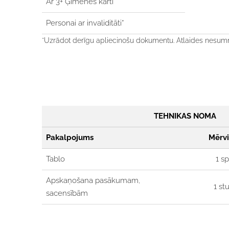
Ar 3+ Ģimenes karti*
Personai ar invaliditāti*
*Uzrādot derīgu apliecinošu dokumentu. Atlaides nesum
TEHNIKAS NOMA
Pakalpojums
Mērvi
Tablo
1 s
Apskaņošana pasākumam,
1 st
sacensībām