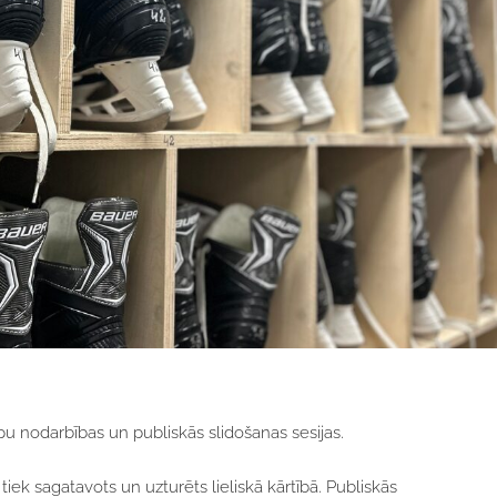
u nodarbības un publiskās slidošanas sesijas.
k sagatavots un uzturēts lieliskā kārtībā. Publiskās