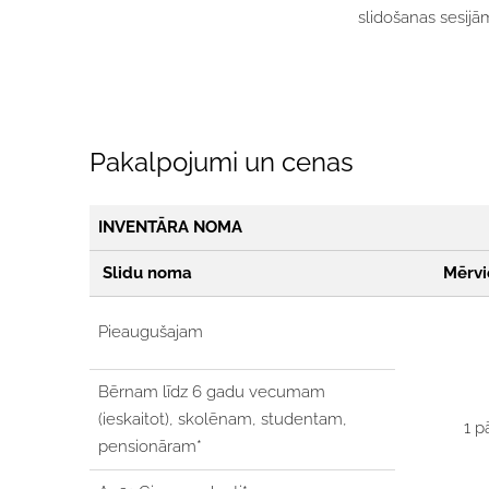
slidošanas sesijā
Pakalpojumi un cenas
INVENTĀRA NOMA
Slidu noma
Mērvi
Pieaugušajam
Bērnam līdz 6 gadu vecumam
(ieskaitot),
skolēnam, studentam,
1 p
pensionāram*