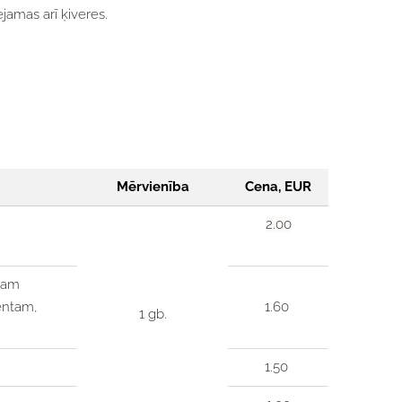
jamas arī ķiveres.
Mērvienība
Cena, EUR
2.00
mam
entam,
1.60
1 gb.
1.50