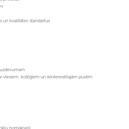
em
 un kvalitātes standartus
ši uzdevumam
ar viesiem, kolēģiem un ieinteresētajām pusēm
okļu nomaksas)