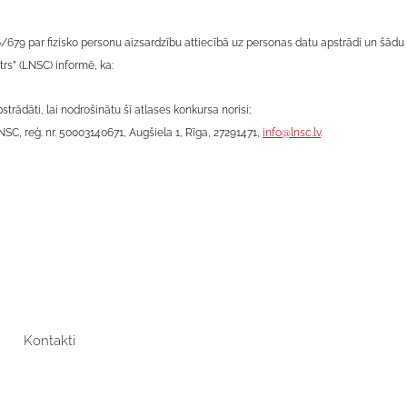
79 par fizisko personu aizsardzību attiecībā uz personas datu apstrādi un šādu da
trs” (LNSC) informē, ka:
rādāti, lai nodrošinātu šī atlases konkursa norisi;
NSC, reģ. nr. 50003140671, Augšiela 1, Rīga, 27291471,
info@lnsc.lv
.
Kontakti