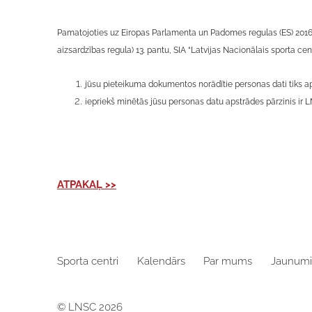
Pamatojoties uz Eiropas Parlamenta un Padomes regulas (ES) 2016/6
aizsardzības regula) 13. pantu, SIA “Latvijas Nacionālais sporta cen
jūsu pieteikuma dokumentos norādītie personas dati tiks apst
iepriekš minētās jūsu personas datu apstrādes pārzinis ir L
ATPAKAĻ >>
Sporta centri
Kalendārs
Par mums
Jaunumi
© LNSC 2026