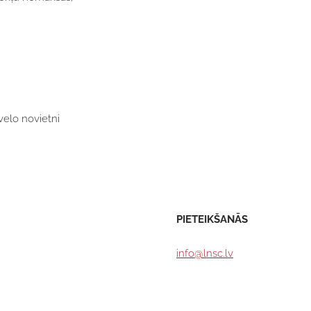
velo novietni
PIETEIKŠANĀS
info@lnsc.lv