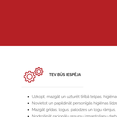
TEV BŪS IESPĒJA
Uzkopt, mazgāt un uzturēt tīrībā telpas, higiēna
Novietot un papildināt personīgās higiēnas līd
Mazgāt grīdas, logus, palodzes un logu rāmjus, 
Nodrošināt racionālu resursu izmantošanu dar