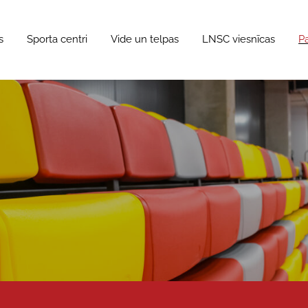
s
Sporta centri
Vide un telpas
LNSC viesnīcas
P