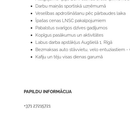
Darbu maiņās sportiskā uzņēmumā
Veselības apdrošināšanu pēc pārbaudes laika
Īpašas cenas LNSC pakalpojumiem
Pabalstus svarīgos dzīves gadījumos
Kopīgus pasākumus un aktivitātes
Labus darba apstākļus Augšielā 1, Rīgā
Bezmaksas auto stāvvietu, velo entuziastiem - 
Kafiju un tēju visas dienas garumā
PAPILDU INFORMĀCIJA
+371 27215721