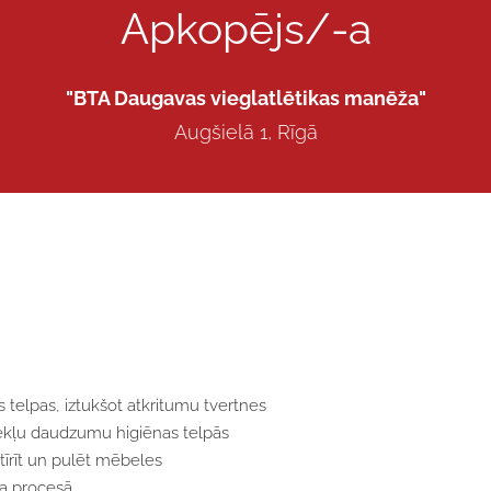
Apkopējs/-a
"BTA Daugavas vieglatlētikas manēža"
Augšielā 1, Rīgā
s telpas, iztukšot atkritumu tvertnes
zekļu daudzumu higiēnas telpās
tīrīt un pulēt mēbeles
ba procesā