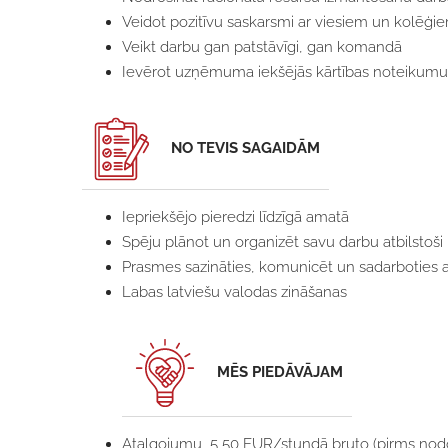
Veidot pozitīvu saskarsmi ar viesiem un kolēģi
Veikt darbu gan patstāvīgi, gan komandā
Ievērot uzņēmuma iekšējās kārtības noteikumus
NO TEVIS SAGAIDĀM
Iepriekšējo pieredzi līdzīgā amatā
Spēju plānot un organizēt savu darbu atbilsto
Prasmes sazināties, komunicēt un sadarboties 
Labas latviešu valodas zināšanas
MĒS PIEDĀVĀJAM
Atalgojumu 5,50 EUR/stundā bruto (pirms nod