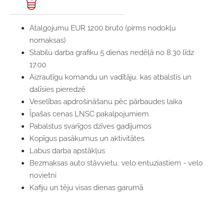
Atalgojumu EUR 1200 bruto (pirms nodokļu
nomaksas)
Stabilu darba grafiku 5 dienas nedēļā no 8.30 līdz
17.00
Aizrautīgu komandu un vadītāju, kas atbalstīs un
dalīsies pieredzē
Veselības apdrošināšanu pēc pārbaudes laika
Īpašas cenas LNSC pakalpojumiem
Pabalstus svarīgos dzīves gadījumos
Kopīgus pasākumus un aktivitātes
Labus darba apstākļus
Bezmaksas auto stāvvietu, velo entuziastiem - velo
novietni
Kafiju un tēju visas dienas garumā