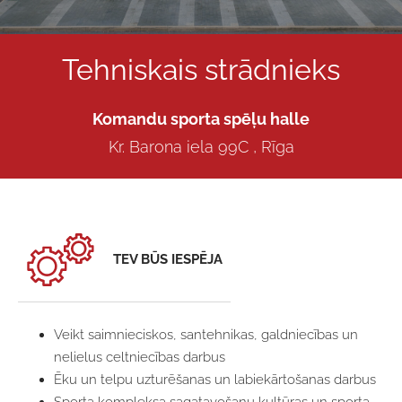
Tehniskais strādnieks
Komandu sporta spēļu halle
Kr. Barona iela 99C
, Rīga
TEV BŪS IESPĒJA
Veikt saimnieciskos, santehnikas, galdniecības un
nelielus celtniecības darbus
Ēku un telpu uzturēšanas un labiekārtošanas darbus
Sporta kompleksa sagatavošanu kultūras un sporta