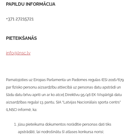
PAPILDU INFORMĀCIJA
+371 27215721
PIETEIKŠANĀS
info@lnsc.lv
Pamatojoties uz Eiropas Parlamenta un Padomes regulas (ES) 2016/679
par fizisko personu aizsardzību attiecībā uz personas datu apstrādi un
šādu datu brīvu apriti un ar ko atceļ Direktīvu 95/46 EK (Vispārīgā datu
aizsardzības regula) 13. pantu, SIA “Latvijas Nacionālais sporta centrs”
(LNSC) informē, ka:
jūsu pieteikuma dokumentos norādītie personas dati tiks
apstrādāti, lai nodrošinātu šī atlases konkursa norisi;