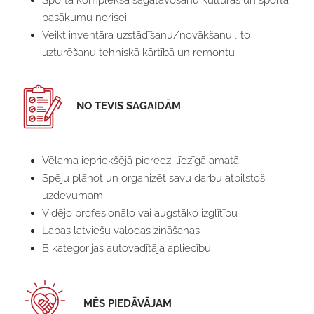
pasākumu norisei
Veikt inventāra uzstādīšanu/novākšanu , to
uzturēšanu tehniskā kārtībā un remontu
NO TEVIS SAGAIDĀM
Vēlama iepriekšējā pieredzi līdzīgā amatā
Spēju plānot un organizēt savu darbu atbilstoši
uzdevumam
Vidējo profesionālo vai augstāko izglītību
Labas latviešu valodas zināšanas
B kategorijas autovadītāja apliecību
MĒS PIEDĀVĀJAM